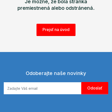
Je možné, že bola stránka
premiestnená alebo odstránená.
Prejsť na úvod
Odoberajte naše novinky