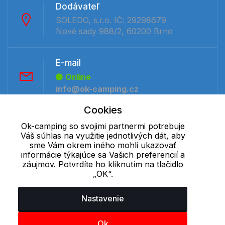
Dodávateľ
SOLEDO, s.r.o. IČ: 29298679
Nové sady 988/2, 60200 Brno
E-mail
Online
info@ok-camping.cz
Cookies
Telefón:
Ok-camping so svojimi partnermi potrebuje
Offline
Váš súhlas na využitie jednotlivých dát, aby
sme Vám okrem iného mohli ukazovať
+421 277 270 091
informácie týkajúce sa Vašich preferencií a
záujmov. Potvrdíte ho kliknutím na tlačidlo
„OK“.
Cookie - podrobné nastavenie
|
Ďalšie informácie
|
Spracovanie
osobných údajov
Nastavenie
Ok