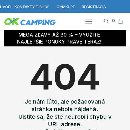
ÚVOD
KONTAKTY E-SHOP
O NÁKUPE
REGISTRÁCIA
MEGA ZĽAVY AŽ 30 % – VYUŽITE
NAJLEPŠIE PONUKY PRÁVE TERAZ!
404
Je nám ľúto, ale požadovaná
stránka nebola nájdená.
Uistite sa, že ste neurobili chybu v
URL adrese.