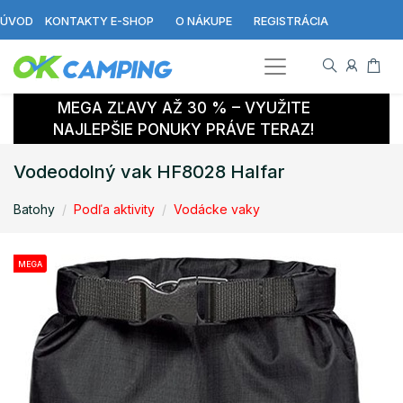
ÚVOD
KONTAKTY E-SHOP
O NÁKUPE
REGISTRÁCIA
MEGA ZĽAVY AŽ 30 % – VYUŽITE
NAJLEPŠIE PONUKY PRÁVE TERAZ!
Vodeodolný vak HF8028 Halfar
Batohy
Podľa aktivity
Vodácke vaky
MEGA