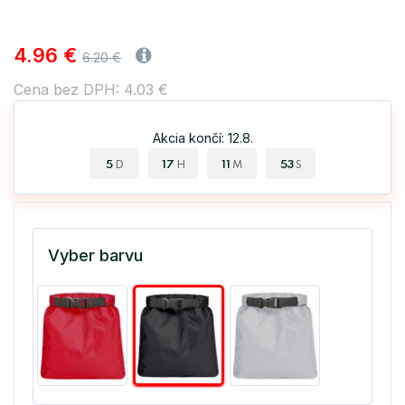
4.96 €
6.20 €
Cena bez DPH: 4.03 €
Akcia končí: 12.8.
5
17
11
53
D
H
M
S
Vyber barvu