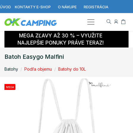
ÚVOD
KONTAKTY E-SHOP
O NÁKUPE
REGISTRÁCIA
MEGA ZĽAVY AŽ 30 % – VYUŽITE
NAJLEPŠIE PONUKY PRÁVE TERAZ!
Batoh Easygo Malfini
Batohy
Podľa objemu
Batohy do 10L
MEGA