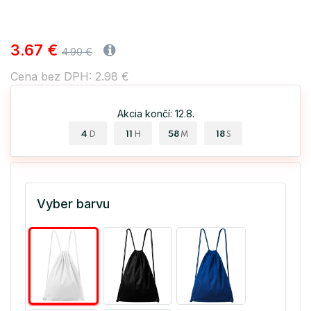
3.67 €
4.90 €
Cena bez DPH: 2.98 €
Akcia končí: 12.8.
4
11
58
18
D
H
M
S
Vyber barvu