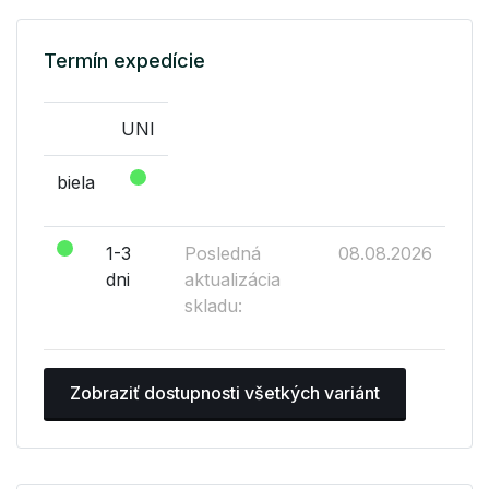
Termín expedície
UNI
biela
1-3
Posledná
08.08.2026
dni
aktualizácia
skladu:
Zobraziť dostupnosti všetkých variánt