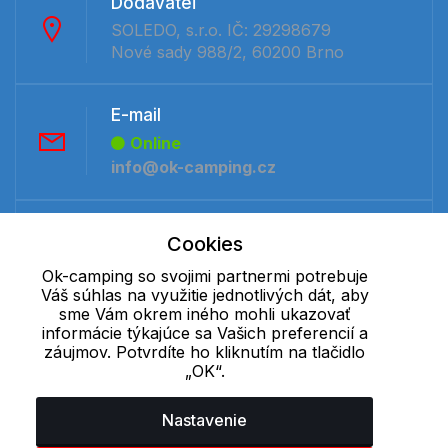
Dodávateľ
SOLEDO, s.r.o. IČ: 29298679
Nové sady 988/2, 60200 Brno
E-mail
Online
info@ok-camping.cz
Telefón:
Cookies
Offline
Ok-camping so svojimi partnermi potrebuje
+421 277 270 091
Váš súhlas na využitie jednotlivých dát, aby
sme Vám okrem iného mohli ukazovať
informácie týkajúce sa Vašich preferencií a
Cookie - podrobné nastavenie
|
Ďalšie informácie
|
Spracovanie
záujmov. Potvrdíte ho kliknutím na tlačidlo
osobných údajov
„OK“.
Nastavenie