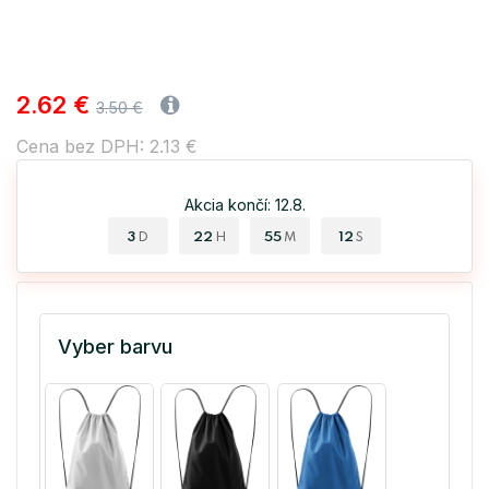
2.62 €
3.50 €
Cena bez DPH: 2.13 €
Akcia končí: 12.8.
3
22
55
12
D
H
M
S
Vyber barvu