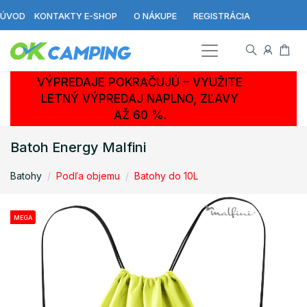
ÚVOD
KONTAKTY E-SHOP
O NÁKUPE
REGISTRÁCIA
VÝPREDAJE POKRAČUJÚ – VYUŽITE
LETNÝ VÝPREDAJ NAPLNO, ZĽAVY
AŽ 60 %.
Batoh Energy Malfini
Batohy
Podľa objemu
Batohy do 10L
MEGA