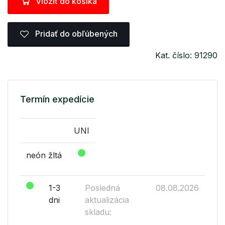
Vložiť do košíka
Pridať do obľúbených
Kat. číslo: 91290
Termín expedície
UNI
neón žltá
1-3
Posledná
08.08.2026
dni
aktualizácia
skladu: