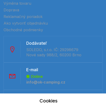
Výměna tovaru
Doprava
Reklamačný poriadok
Ako vytvoriť objednávku
Obchodné podmienky
Dodávateľ
SOLEDO, s.r.o. IČ: 29298679
Nové sady 988/2, 60200 Brno
E-mail
Online
info@ok-camping.cz
Telefón:
Cookies
Offline