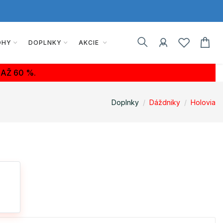
OHY
DOPLNKY
AKCIE
AŽ 60 %.
Doplnky
Dáždniky
Holovia