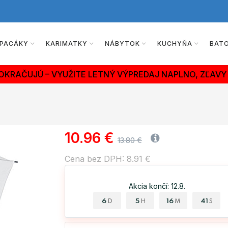
PACÁKY
KARIMATKY
NÁBYTOK
KUCHYŇA
BAT
OKRAČUJÚ – VYUŽITE LETNÝ VÝPREDAJ NAPLNO, ZĽAVY 
10.96 €
13.80 €
Cena bez DPH: 8.91 €
Akcia končí: 12.8.
6
5
16
40
D
H
M
S