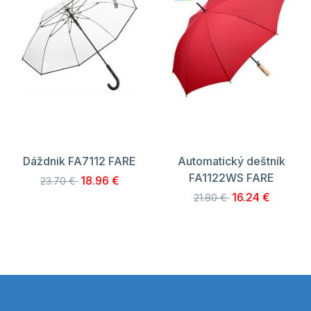
Dáždnik FA7112 FARE
Automatický deštník
FA1122WS FARE
18.96 €
23.70 €
16.24 €
21.80 €