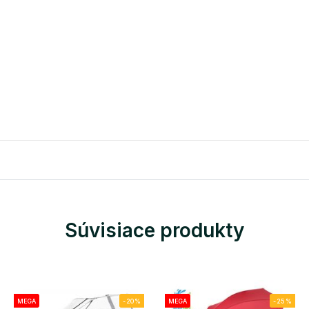
Súvisiace produkty
MEGA
-20%
MEGA
-25%