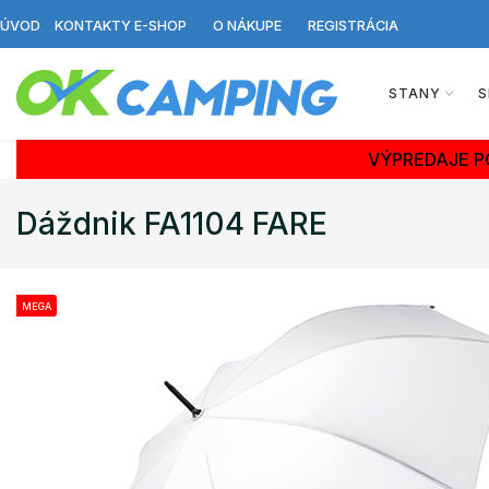
ÚVOD
KONTAKTY E-SHOP
O NÁKUPE
REGISTRÁCIA
STANY
S
VÝPREDAJE P
Dáždnik FA1104 FARE
MEGA