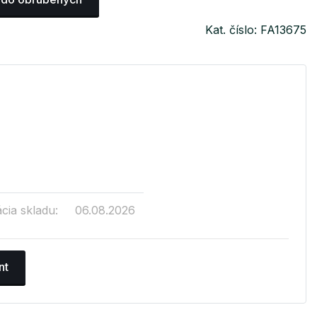
Kat. číslo: FA13675
cia skladu:
06.08.2026
nt