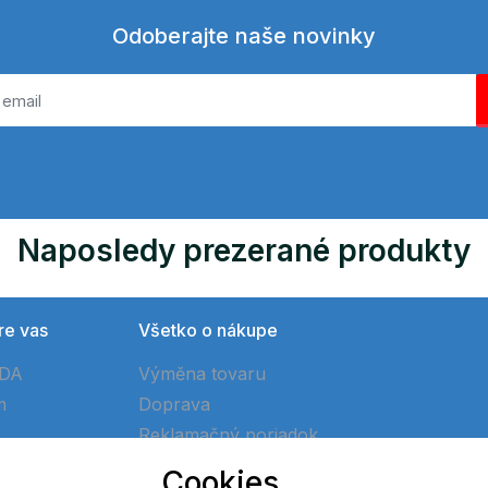
Odoberajte naše novinky
Naposledy prezerané produkty
re vas
Všetko o nákupe
ÓDA
Výměna tovaru
m
Doprava
Reklamačný poriadok
Ako vytvoriť objednávku
Cookies