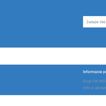
Informácie p
Klub OK-M
Info k akcia