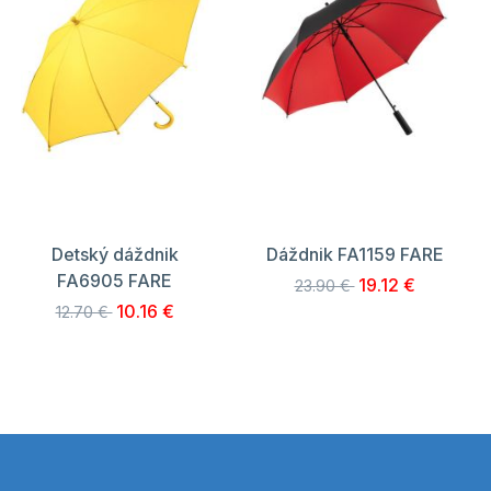
Detský dáždnik
Dáždnik FA1159 FARE
FA6905 FARE
19.12 €
23.90 €
10.16 €
12.70 €