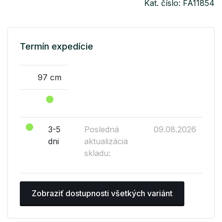
Kat. číslo: FA11854
Termín expedície
97 cm
3-5
Posledná
09.08.2026
dni
aktualizácia
skladu:
Zobraziť dostupnosti všetkých variánt