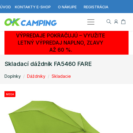
ÚVOD
KONTAKTY E-SHOP
O NÁKUPE
REGISTRÁCIA
VÝPREDAJE POKRAČUJÚ – VYUŽITE
LETNÝ VÝPREDAJ NAPLNO, ZĽAVY
AŽ 60 %.
Skladací dáždnik FA5460 FARE
Doplnky
Dáždniky
Skladacie
MEGA