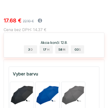
17.68 €
22.10 €
Cena bez DPH: 14.37 €
Akcia končí: 12.8.
3
17
58
02
D
H
M
S
Vyber barvu