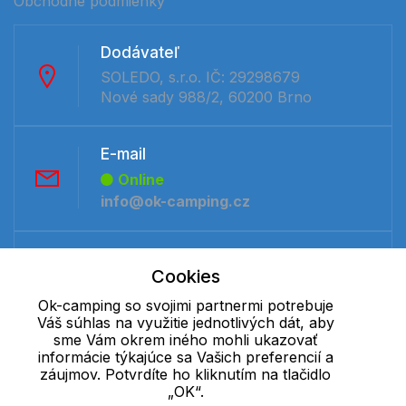
Obchodné podmienky
Dodávateľ
SOLEDO, s.r.o. IČ: 29298679
Nové sady 988/2, 60200 Brno
E-mail
Online
info@ok-camping.cz
Telefón:
Cookies
Offline
+421 277 270 091
Ok-camping so svojimi partnermi potrebuje
Váš súhlas na využitie jednotlivých dát, aby
sme Vám okrem iného mohli ukazovať
informácie týkajúce sa Vašich preferencií a
Cookie - podrobné nastavenie
|
Ďalšie informácie
|
Spracovanie
záujmov. Potvrdíte ho kliknutím na tlačidlo
osobných údajov
„OK“.