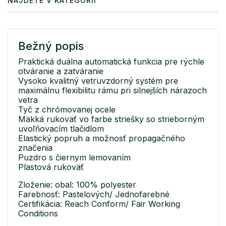
NÁJDETE V KATEGÓRII
Bežný popis
Praktická duálna automatická funkcia pre rýchle
otváranie a zatváranie
Vysoko kvalitný vetruvzdorný systém pre
maximálnu flexibilitu rámu pri silnejších nárazoch
vetra
Tyč z chrómovanej ocele
Mäkká rukoväť vo farbe striešky so strieborným
uvoľňovacím tlačidlom
Elastický popruh a možnosť propagačného
značenia
Puzdro s čiernym lemovaním
Plastová rukoväť
Zloženie: obal: 100% polyester
Farebnosť: Pastelových/ Jednofarebné
Certifikácia: Reach Conform/ Fair Working
Conditions