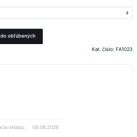
 do obľúbených
Kat. číslo: FA1023
cia skladu:
09.08.2026