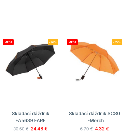
MEGA
-20%
MEGA
-35%
Skladací dáždnik
Skladací dáždnik SC80
FA5639 FARE
L-Merch
24.48 €
4.32 €
30.60 €
6.70 €