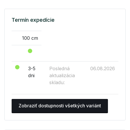
Termín expedície
100 cm
3-5
Posledná
06.08.2026
dni
aktualizácia
skladu:
Zobraziť dostupnosti všetkých variánt