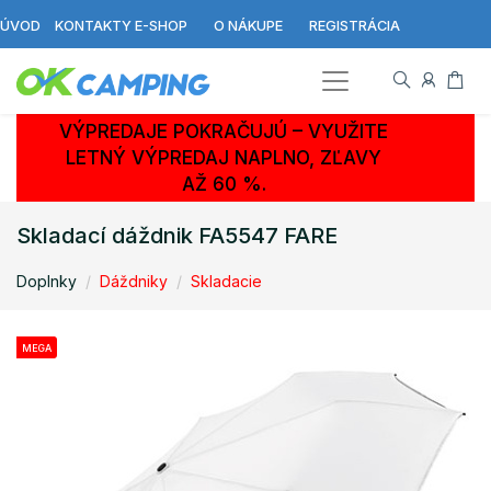
ÚVOD
KONTAKTY E-SHOP
O NÁKUPE
REGISTRÁCIA
VÝPREDAJE POKRAČUJÚ – VYUŽITE
LETNÝ VÝPREDAJ NAPLNO, ZĽAVY
AŽ 60 %.
Skladací dáždnik FA5547 FARE
Doplnky
Dáždniky
Skladacie
MEGA