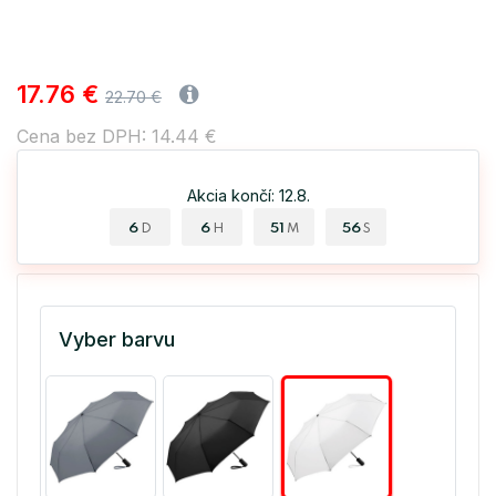
17.76 €
22.70 €
Cena bez DPH: 14.44 €
Akcia končí: 12.8.
6
6
51
56
D
H
M
S
Vyber barvu