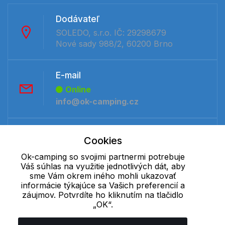
Dodávateľ
SOLEDO, s.r.o. IČ: 29298679
Nové sady 988/2, 60200 Brno
E-mail
Online
info@ok-camping.cz
Telefón:
Cookies
Offline
Ok-camping so svojimi partnermi potrebuje
+421 277 270 091
Váš súhlas na využitie jednotlivých dát, aby
sme Vám okrem iného mohli ukazovať
informácie týkajúce sa Vašich preferencií a
Cookie - podrobné nastavenie
|
Ďalšie informácie
|
Spracovanie
záujmov. Potvrdíte ho kliknutím na tlačidlo
osobných údajov
„OK“.