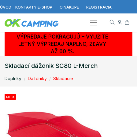
ÚVOD
KONTAKTY E-SHOP
O NÁKUPE
REGISTRÁCIA
VÝPREDAJE POKRAČUJÚ – VYUŽITE
LETNÝ VÝPREDAJ NAPLNO, ZĽAVY
AŽ 60 %.
Skladací dáždnik SC80 L-Merch
Doplnky
Dáždniky
Skladacie
MEGA