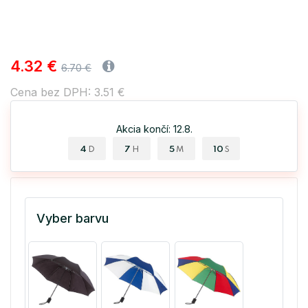
4.32 €
6.70 €
Cena bez DPH: 3.51 €
Akcia končí: 12.8.
4
7
5
09
D
H
M
S
Vyber barvu