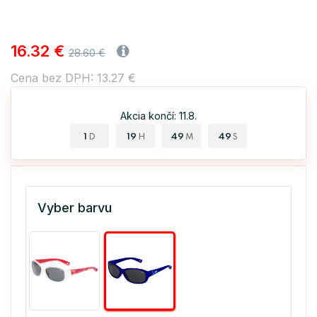
16.32 €
28.60 €
Cena bez DPH: 13.27 €
Akcia končí: 11.8.
1
19
49
48
D
H
M
S
Vyber barvu