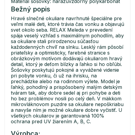
Materiál šošovky: nárazuvzdorný polykarbonát
Bežný popis
Hravé slnečné okuliare navrhnuté špeciálne pre
veľmi malé deti, ktoré trávia čas vonku a objavujú
svet okolo seba. RELAX Meleda v prevedení
spája veselý vzhľad s maximálnym pohodlím, aby
sa okuliare stali prirodzenou súčasťou
každodenných chvíľ na slnku. Lesklý rám pôsobí
priateľsky a optimisticky, farebné stranice s
obrázkovým motívom dodávajú okuliarom hravý
detail, ktorý je deťom blízky a ľahko si ho obľúbi.
Šošovky poskytujú pokojné a vyvážené videnie
pri pobyte vonku, či už na ihrisku, na
prechádzke alebo na rodinnom výlete. Model je
ľahký, pohodlný a prispôsobený malým detským
tváram tak, aby dobre sedel aj pri pohybe a deti
ho bez problémov nosili po celý deň. V mäkkom
mikrovláknovom puzdre sa okuliare nepoškriabu
a navyše ním je možné okuliare dobre vyčistiť. U
všetkých okuliarov je garantovaná 100%
ochrana pred UV žiarením A, B, C.
Výrobca: