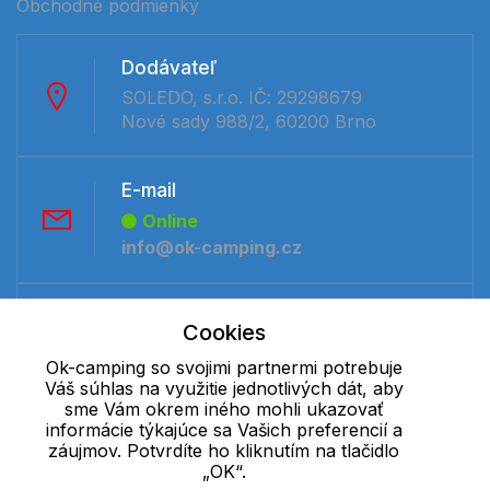
Obchodné podmienky
Dodávateľ
SOLEDO, s.r.o. IČ: 29298679
Nové sady 988/2, 60200 Brno
E-mail
Online
info@ok-camping.cz
Telefón:
Cookies
Offline
Ok-camping so svojimi partnermi potrebuje
+421 277 270 091
Váš súhlas na využitie jednotlivých dát, aby
sme Vám okrem iného mohli ukazovať
informácie týkajúce sa Vašich preferencií a
Cookie - podrobné nastavenie
|
Ďalšie informácie
|
Spracovanie
záujmov. Potvrdíte ho kliknutím na tlačidlo
osobných údajov
„OK“.