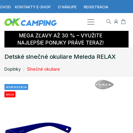
ÚVOD
KONTAKTY E-SHOP
O NÁKUPE
REGISTRÁCIA
MEGA ZĽAVY AŽ 30 % – VYUŽITE
NAJLEPŠIE PONUKY PRÁVE TERAZ!
Detské slnečné okuliare Meleda RELAX
Doplnky
Slnečné okuliare
NOVÁ KOLEKCIA
MEGA