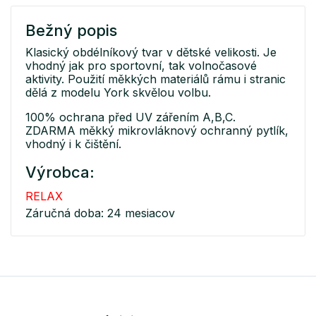
Bežný popis
Klasický obdélníkový tvar v dětské velikosti. Je
vhodný jak pro sportovní, tak volnočasové
aktivity. Použití měkkých materiálů rámu i stranic
dělá z modelu York skvělou volbu.
100% ochrana před UV zářením A,B,C.
ZDARMA měkký mikrovláknový ochranný pytlík,
vhodný i k čištění.
Výrobca:
RELAX
Záručná doba: 24 mesiacov