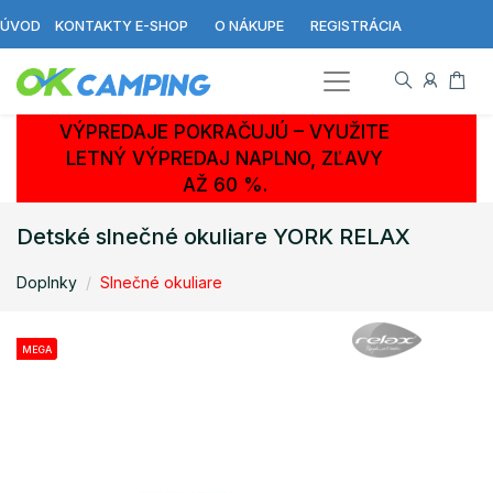
ÚVOD
KONTAKTY E-SHOP
O NÁKUPE
REGISTRÁCIA
VÝPREDAJE POKRAČUJÚ – VYUŽITE
LETNÝ VÝPREDAJ NAPLNO, ZĽAVY
AŽ 60 %.
Detské slnečné okuliare YORK RELAX
Doplnky
Slnečné okuliare
MEGA