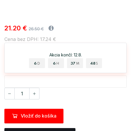
21.20 €
26.50 €
Cena bez DPH: 17.24 €
Akcia končí: 12.8.
6
6
37
47
D
H
M
S
Vložiť do košíka