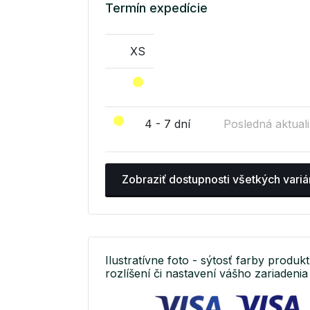
Termín expedície
XS
4 - 7 dní
Posledná aktuali
Zobraziť dostupnosti všetkých variá
Ilustratívne foto - sýtosť farby produkt
rozlíšení či nastavení vášho zariadenia 