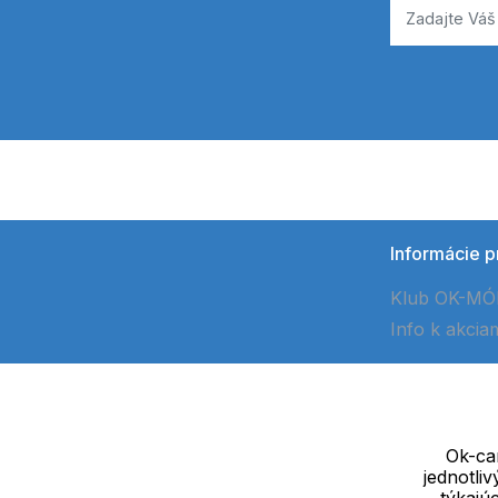
Informácie p
Klub OK-M
Info k akcia
Ok-cam
jednotli
Dodávateľ
týkajú