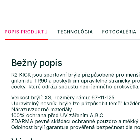
POPIS PRODUKTU
TECHNOLÓGIA
FOTOGALÉRIA
Bežný popis
R2 KICK jsou sportovní brýle přizpůsobené pro menší
grilamidu TR90 a poskytli jim upravitelné straničky pr
čočky, které odráží spoustu nepříjemného protisvětla.
Velikost brýlí: XS, rozměry rámu: 67-11-125
Upravitelný nosník: brýle lze přizpůsobit téměř každ
Nárazuvzdorné materiály
100% ochrana před UV zářením A,B,C
ZDARMA pevné skládací ochranné pouzdro a měkký mik
Odolnost brýlí garantuje prověřená bezpečnost dle 