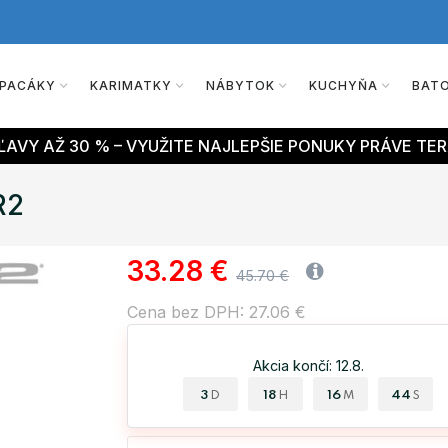
PACÁKY
KARIMATKY
NÁBYTOK
KUCHYŇA
BAT
AVY AŽ 30 % – VYUŽITE NAJLEPŠIE PONUKY PRÁVE TER
R2
33.28 €
45.70 €
Cena bez DPH: 27.06 €
Akcia končí: 12.8.
3
18
16
43
D
H
M
S