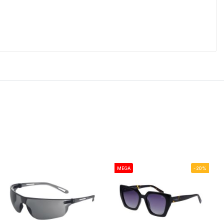
MEGA
-20%