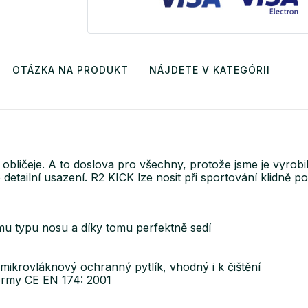
OTÁZKA NA PRODUKT
NÁJDETE V KATEGÓRII
 obličeje. A to doslova pro všechny, protože jsme je vyro
o detailní usazení. R2 KICK lze nosit při sportování klidně
ému typu nosu a díky tomu perfektně sedí
rovláknový ochranný pytlík, vhodný i k čištění
normy CE EN 174: 2001