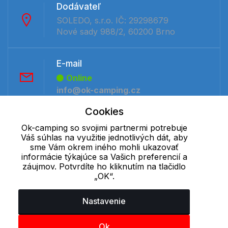
Dodávateľ
SOLEDO, s.r.o. IČ: 29298679
Nové sady 988/2, 60200 Brno
E-mail
Online
info@ok-camping.cz
Cookies
Telefón:
Ok-camping so svojimi partnermi potrebuje
Online
Váš súhlas na využitie jednotlivých dát, aby
sme Vám okrem iného mohli ukazovať
+421 277 270 091
informácie týkajúce sa Vašich preferencií a
záujmov. Potvrdíte ho kliknutím na tlačidlo
„OK“.
Cookie - podrobné nastavenie
|
Ďalšie informácie
|
Spracovanie
osobných údajov
Nastavenie
Ok