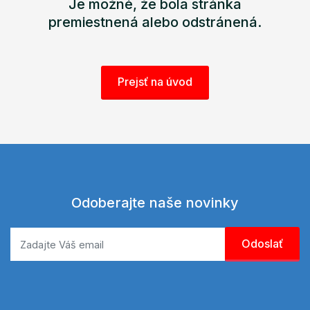
Je možné, že bola stránka
premiestnená alebo odstránená.
Prejsť na úvod
Odoberajte naše novinky