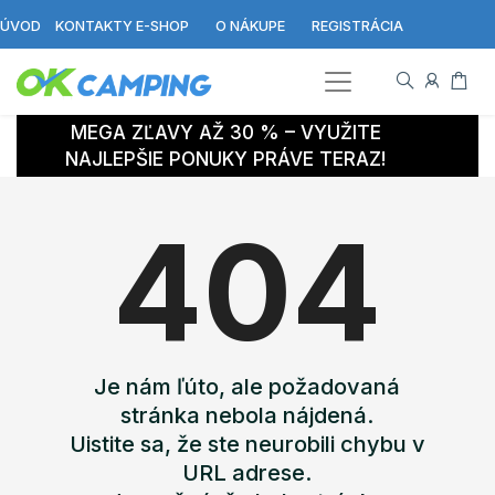
ÚVOD
KONTAKTY E-SHOP
O NÁKUPE
REGISTRÁCIA
MEGA ZĽAVY AŽ 30 % – VYUŽITE
NAJLEPŠIE PONUKY PRÁVE TERAZ!
404
Je nám ľúto, ale požadovaná
stránka nebola nájdená.
Uistite sa, že ste neurobili chybu v
URL adrese.