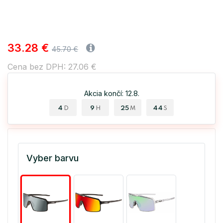
33.28 €
45.70 €
Cena bez DPH: 27.06 €
Akcia končí: 12.8.
4
9
25
43
D
H
M
S
Vyber barvu