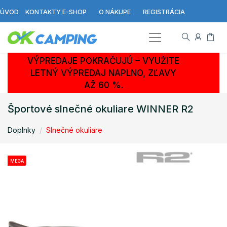
ÚVOD
KONTAKTY E-SHOP
O NÁKUPE
REGISTRÁCIA
VÝPREDAJE POKRAČUJÚ – VYUŽITE
LETNÝ VÝPREDAJ NAPLNO, ZĽAVY
AŽ 60 %.
Športové slnečné okuliare WINNER R2
Doplnky
Slnečné okuliare
MEGA