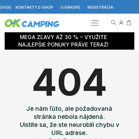
ÚVOD
KONTAKTY E-SHOP
O NÁKUPE
REGISTRÁCIA
MEGA ZĽAVY AŽ 30 % – VYUŽITE
NAJLEPŠIE PONUKY PRÁVE TERAZ!
404
Je nám ľúto, ale požadovaná
stránka nebola nájdená.
Uistite sa, že ste neurobili chybu v
URL adrese.