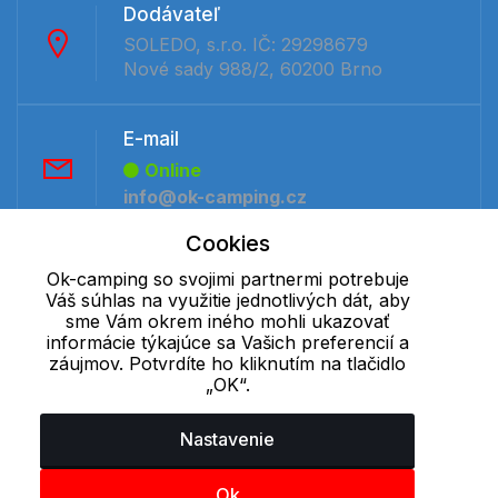
Dodávateľ
SOLEDO, s.r.o. IČ: 29298679
Nové sady 988/2, 60200 Brno
E-mail
Online
info@ok-camping.cz
Cookies
Telefón:
Ok-camping so svojimi partnermi potrebuje
Offline
Váš súhlas na využitie jednotlivých dát, aby
sme Vám okrem iného mohli ukazovať
+421 277 270 091
informácie týkajúce sa Vašich preferencií a
záujmov. Potvrdíte ho kliknutím na tlačidlo
„OK“.
Cookie - podrobné nastavenie
|
Ďalšie informácie
|
Spracovanie
osobných údajov
Nastavenie
Ok