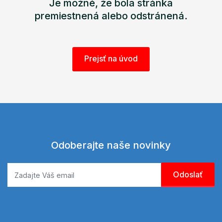
Je možné, že bola stránka
premiestnená alebo odstránená.
Prejsť na úvod
Odoberajte naše novinky