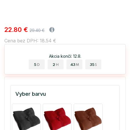
22.80 €
29.40 €
Cena bez DPH: 18.54 €
Akcia končí: 12.8.
5
2
43
35
D
H
M
S
Vyber barvu