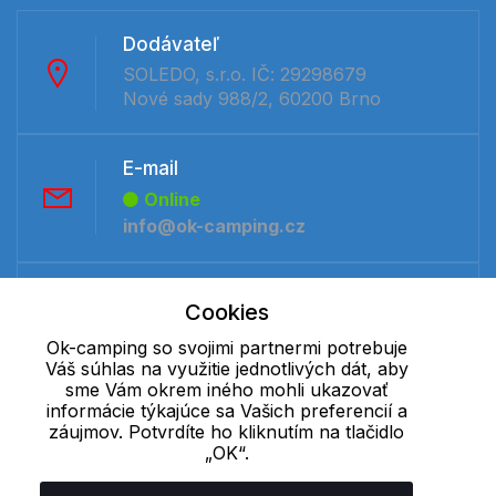
Dodávateľ
SOLEDO, s.r.o. IČ: 29298679
Nové sady 988/2, 60200 Brno
E-mail
Online
info@ok-camping.cz
Telefón:
Cookies
Offline
Ok-camping so svojimi partnermi potrebuje
+421 277 270 091
Váš súhlas na využitie jednotlivých dát, aby
sme Vám okrem iného mohli ukazovať
informácie týkajúce sa Vašich preferencií a
Cookie - podrobné nastavenie
|
Ďalšie informácie
|
Spracovanie
záujmov. Potvrdíte ho kliknutím na tlačidlo
osobných údajov
„OK“.