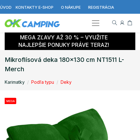
ÚVOD
KONTAKTY E-SHOP
O NÁKUPE
REGISTRÁCIA
MEGA ZĽAVY AŽ 30 % – VYUŽITE
NAJLEPŠIE PONUKY PRÁVE TERAZ!
Mikroflísová deka 180x130 cm NT1511 L-
Merch
Karimatky
Podľa typu
Deky
MEGA