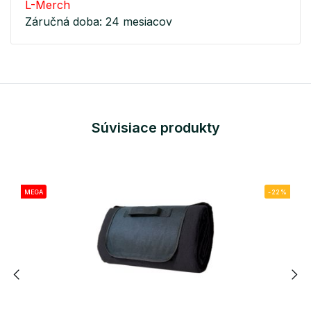
L-Merch
Záručná doba: 24 mesiacov
Súvisiace produkty
MEGA
-22%