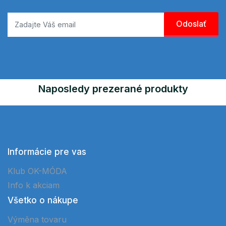
Naposledy prezerané produkty
Informácie pre vas
Klub OK-MÓDA
Info k akciam
Všetko o nákupe
Výměna tovaru