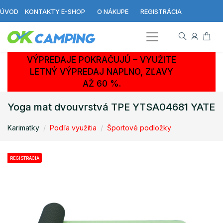
ÚVOD
KONTAKTY E-SHOP
O NÁKUPE
REGISTRÁCIA
VÝPREDAJE POKRAČUJÚ – VYUŽITE
LETNÝ VÝPREDAJ NAPLNO, ZĽAVY
AŽ 60 %.
Yoga mat dvouvrstvá TPE YTSA04681 YATE
Karimatky
Podľa využitia
Športové podložky
REGISTRÁCIA