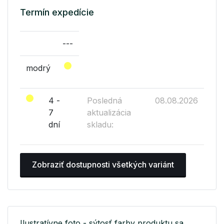
Termín expedície
---
modrý
4 -
Posledná
08.08.2026
7
aktualizácia
dní
skladu:
Zobraziť dostupnosti všetkých variánt
Ilustratívne foto - sýtosť farby produktu sa