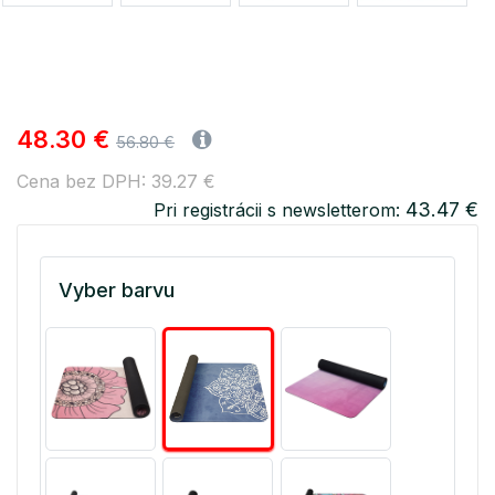
48.30 €
56.80 €
Cena bez DPH: 39.27 €
43.47 €
Pri registrácii s newsletterom:
Vyber barvu