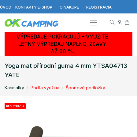
ÚVOD
KONTAKTY E-SHOP
O NÁKUPE
REGISTRÁCIA
VÝPREDAJE POKRAČUJÚ – VYUŽITE
LETNÝ VÝPREDAJ NAPLNO, ZĽAVY
AŽ 60 %.
Yoga mat přírodní guma 4 mm YTSA04713
YATE
Karimatky
Podľa využitia
Športové podložky
REGISTRÁCIA