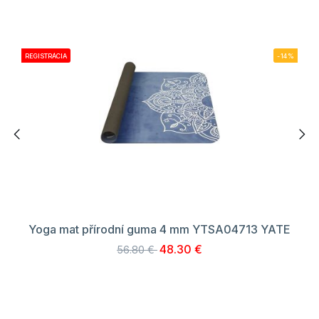
REGISTRÁCIA
-14%
Yoga mat přírodní guma 4 mm YTSA04713 YATE
48.30 €
56.80 €