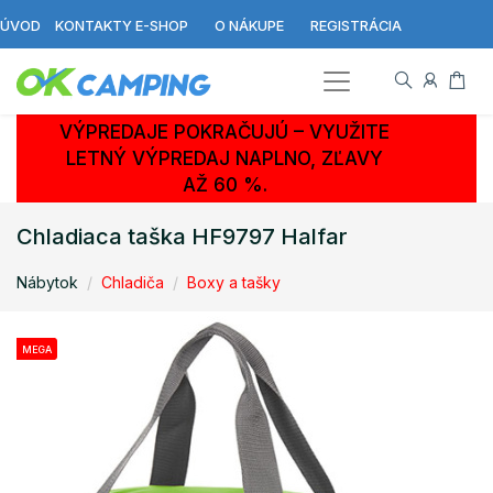
ÚVOD
KONTAKTY E-SHOP
O NÁKUPE
REGISTRÁCIA
VÝPREDAJE POKRAČUJÚ – VYUŽITE
LETNÝ VÝPREDAJ NAPLNO, ZĽAVY
AŽ 60 %.
Chladiaca taška HF9797 Halfar
Nábytok
Chladiča
Boxy a tašky
MEGA