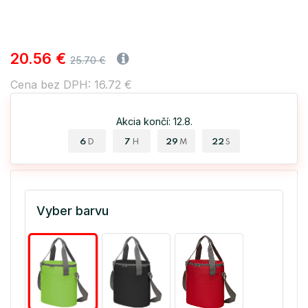
20.56 €
25.70 €
Cena bez DPH: 16.72 €
Akcia končí: 12.8.
6
7
29
22
D
H
M
S
Vyber barvu