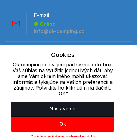
E-mail
Online
info@ok-camping.cz
Telefón:
Cookies
Offline
Ok-camping so svojimi partnermi potrebuje
+421 277 270 091
Váš súhlas na využitie jednotlivých dát, aby
sme Vám okrem iného mohli ukazovať
informácie týkajúce sa Vašich preferencií a
Cookie - podrobné nastavenie
|
Ďalšie informácie
|
Spracovanie
záujmov. Potvrdíte ho kliknutím na tlačidlo
osobných údajov
„OK“.
Nastavenie
Ok