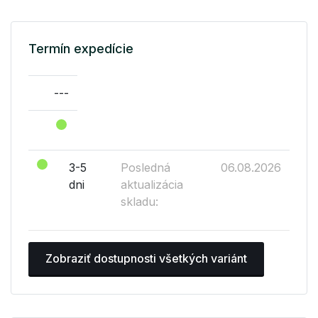
Termín expedície
---
3-5
Posledná
06.08.2026
dni
aktualizácia
skladu:
Zobraziť dostupnosti všetkých variánt