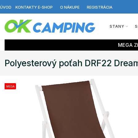
ÚVOD
KONTAKTY E-SHOP
O NÁKUPE
REGISTRÁCIA
STANY
S
MEGA ZĽ
Polyesterový poťah DRF22 Drea
MEGA