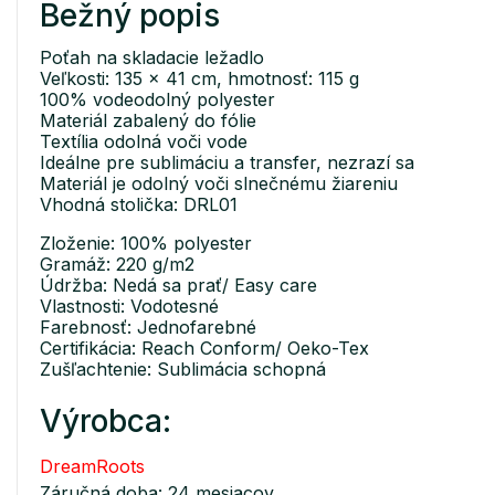
Bežný popis
Poťah na skladacie ležadlo
Veľkosti: 135 x 41 cm, hmotnosť: 115 g
100% vodeodolný polyester
Materiál zabalený do fólie
Textília odolná voči vode
Ideálne pre sublimáciu a transfer, nezrazí sa
Materiál je odolný voči slnečnému žiareniu
Vhodná stolička: DRL01
Zloženie: 100% polyester
Gramáž: 220 g/m2
Údržba: Nedá sa prať/ Easy care
Vlastnosti: Vodotesné
Farebnosť: Jednofarebné
Certifikácia: Reach Conform/ Oeko-Tex
Zušľachtenie: Sublimácia schopná
Výrobca:
DreamRoots
Záručná doba: 24 mesiacov