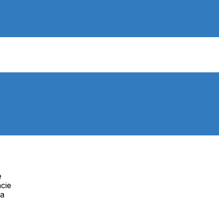
e
cie
Telefón:
na
Online
+421 277 270 091