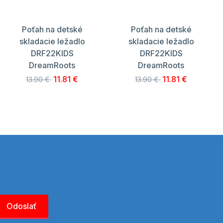
Poťah na detské
Poťah na detské
skladacie ležadlo
skladacie ležadlo
DRF22KIDS
DRF22KIDS
DreamRoots
DreamRoots
11.81 €
11.81 €
13.90 €
13.90 €