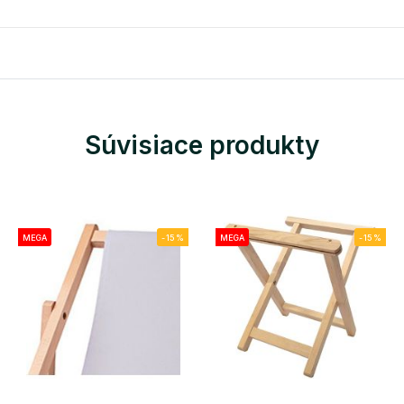
Súvisiace produkty
MEGA
-15%
MEGA
-15%