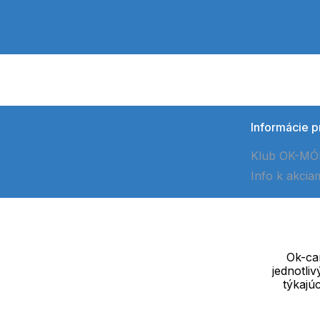
Informácie p
Klub OK-M
Info k akcia
Ok-cam
jednotli
Dodávateľ
týkajú
SOLEDO, s.r.o. IČ: 29298679
Nové sady 988/2, 60200 Brno