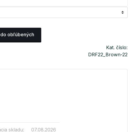
 do obľúbených
Kat. číslo:
DRF22_Brown-22
cia skladu:
07.08.2026