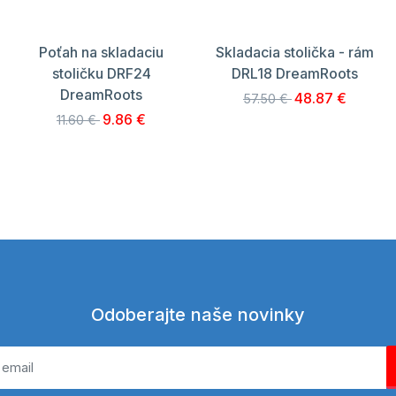
Poťah na skladaciu
Skladacia stolička - rám
stoličku DRF24
DRL18 DreamRoots
DreamRoots
48.87 €
57.50 €
9.86 €
11.60 €
Odoberajte naše novinky