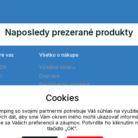
Naposledy prezerané produkty
re vas
Všetko o nákupe
ÓDA
Výměna tovaru
m
Doprava
Reklamačný poriadok
Ako vytvoriť objednávku
Cookies
Obchodné podmienky
ping so svojimi partnermi potrebuje Váš súhlas na využiti
vých dát, aby sme Vám okrem iného mohli ukazovať informá
E-mail
ce sa Vašich preferencií a záujmov. Potvrdíte ho kliknutím 
tlačidlo „OK“.
Online
info@ok-camping.cz