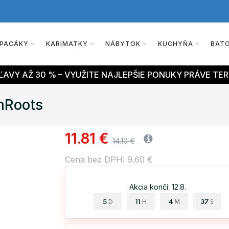
PACÁKY
KARIMATKY
NÁBYTOK
KUCHYŇA
BAT
AVY AŽ 30 % – VYUŽITE NAJLEPŠIE PONUKY PRÁVE TER
mRoots
11.81 €
14.10 €
Cena bez DPH: 9.60 €
Akcia končí: 12.8.
5
11
4
36
D
H
M
S