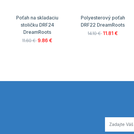
Poťah na skladaciu
Polyesterový poťah
stoličku DRF24
DRF22 DreamRoots
DreamRoots
11.81 €
14.10 €
9.86 €
11.60 €