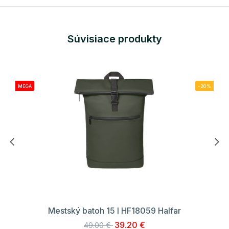
Súvisiace produkty
MEGA
-20%
Mestský batoh 15 l HF18059 Halfar
39.20 €
49.00 €