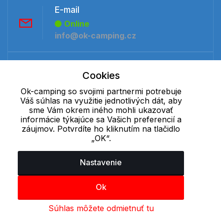
E-mail
Online
info@ok-camping.cz
Telefón:
Cookies
Offline
+421 277 270 091
Ok-camping so svojimi partnermi potrebuje
Váš súhlas na využitie jednotlivých dát, aby
sme Vám okrem iného mohli ukazovať
informácie týkajúce sa Vašich preferencií a
Cookie - podrobné nastavenie
|
Ďalšie informácie
|
Spracovanie
záujmov. Potvrdíte ho kliknutím na tlačidlo
osobných údajov
„OK“.
Nastavenie
Ok
Súhlas môžete odmietnuť tu