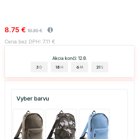
8.75 €
10.30 €
Cena bez DPH: 7.11 €
Akcia končí: 12.8.
3
18
6
20
D
H
M
S
Vyber barvu