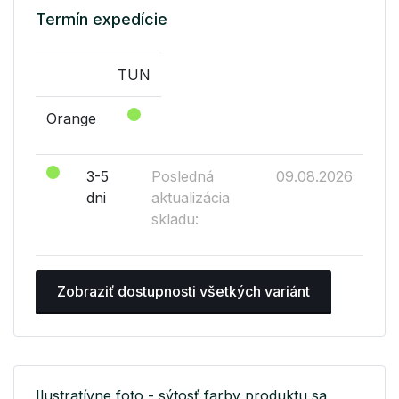
Termín expedície
TUN
Orange
3-5
Posledná
09.08.2026
dni
aktualizácia
skladu:
Zobraziť dostupnosti všetkých variánt
Ilustratívne foto - sýtosť farby produktu sa