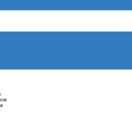
e
cie
Telefón:
na
Offline
+421 277 270 091