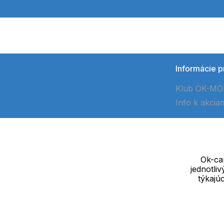
Informácie p
Klub OK-M
Info k akcia
Ok-cam
jednotli
Dodávateľ
týkajú
SOLEDO, s.r.o. IČ: 29298679
Nové sady 988/2, 60200 Brno