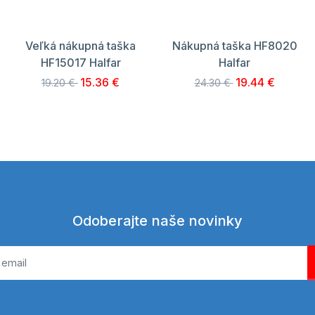
Veľká nákupná taška
Nákupná taška HF8020
HF15017 Halfar
Halfar
15.36 €
19.44 €
19.20 €
24.30 €
Odoberajte naše novinky