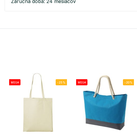
Záručná doba: 24 mesiacov
MEGA
-25%
MEGA
-20%