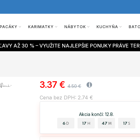
PACÁKY
KARIMATKY
NÁBYTOK
KUCHYŇA
BAT
AVY AŽ 30 % – VYUŽITE NAJLEPŠIE PONUKY PRÁVE TER
3.37 €
4.50 €
Cena bez DPH: 2.74 €
Akcia končí: 12.8.
6
17
47
17
D
H
M
S