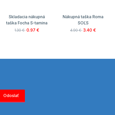
Skladacia nákupná
Nákupná taška Roma
taška Focha S-tamina
SOĽS
0.97 €
3.40 €
1.30 €
4.90 €