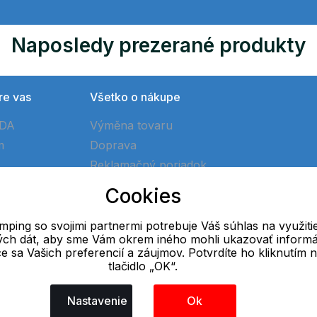
Naposledy prezerané produkty
re vas
Všetko o nákupe
ÓDA
Výměna tovaru
m
Doprava
Reklamačný poriadok
Ako vytvoriť objednávku
Cookies
Obchodné podmienky
ping so svojimi partnermi potrebuje Váš súhlas na využiti
vých dát, aby sme Vám okrem iného mohli ukazovať informá
E-mail
ce sa Vašich preferencií a záujmov. Potvrdíte ho kliknutím 
tlačidlo „OK“.
Online
info@ok-camping.cz
Nastavenie
Ok