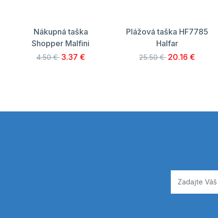
Nákupná taška
Plážová taška HF7785
Shopper Malfini
Halfar
3.37 €
20.16 €
4.50 €
25.50 €