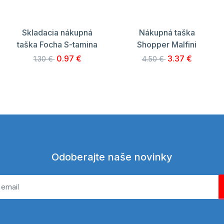
Skladacia nákupná
Nákupná taška
taška Focha S-tamina
Shopper Malfini
0.97 €
3.37 €
1.30 €
4.50 €
Odoberajte naše novinky