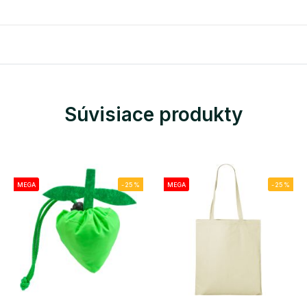
Súvisiace produkty
MEGA
-25%
MEGA
-25%