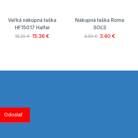
Veľká nákupná taška
Nákupná taška Roma
HF15017 Halfar
SOĽS
15.36 €
3.40 €
19.20 €
4.90 €