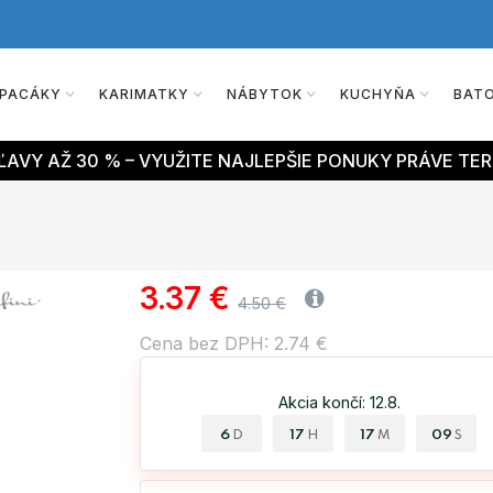
PACÁKY
KARIMATKY
NÁBYTOK
KUCHYŇA
BAT
AVY AŽ 30 % – VYUŽITE NAJLEPŠIE PONUKY PRÁVE TER
3.37 €
4.50 €
Cena bez DPH: 2.74 €
Akcia končí: 12.8.
6
17
17
08
D
H
M
S