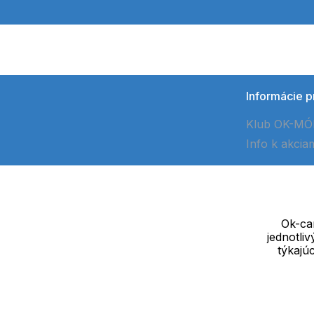
Informácie p
Klub OK-M
Info k akcia
Ok-cam
jednotli
Dodávateľ
týkajú
SOLEDO, s.r.o. IČ: 29298679
Nové sady 988/2, 60200 Brno