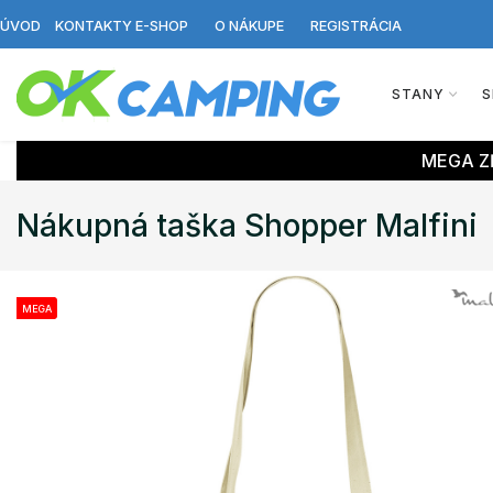
ÚVOD
KONTAKTY E-SHOP
O NÁKUPE
REGISTRÁCIA
STANY
S
MEGA ZĽ
Nákupná taška Shopper Malfini
MEGA