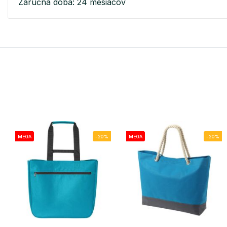
Záručná doba: 24 mesiacov
MEGA
-20%
MEGA
-20%