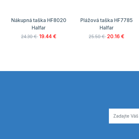
Nákupná taška HF8020
Plážová taška HF7785
Halfar
Halfar
19.44 €
20.16 €
24.30 €
25.50 €