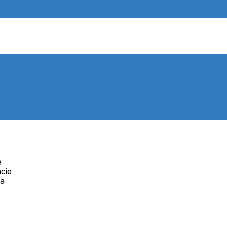
e
cie
Telefón:
na
Offline
+421 277 270 091