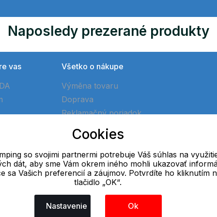
Naposledy prezerané produkty
re vas
Všetko o nákupe
ÓDA
Výměna tovaru
m
Doprava
Reklamačný poriadok
Ako vytvoriť objednávku
Cookies
Obchodné podmienky
ping so svojimi partnermi potrebuje Váš súhlas na využiti
vých dát, aby sme Vám okrem iného mohli ukazovať informá
E-mail
ce sa Vašich preferencií a záujmov. Potvrdíte ho kliknutím 
tlačidlo „OK“.
Online
info@ok-camping.cz
Nastavenie
Ok